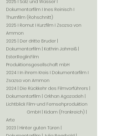
2025 I Salz und Wasser I
Dokumentarfilm I Ines Reinisch I
Thurnfilm (Rohschnitt)
2025 I Romut I Kurzfilm I Zsazsa von
Ammon
2025 | Der dritte Bruder |
Dokumentarfilm | Kathrin Jahrreiß |
Ester.Reglin.Film
Produktionsgesellschaft mbH
2024 I In ihrem Kreis I Dokumentarfilm I
Zsazsa von Ammon
2024 | Die Rückkehr des Filmvorführers |
Dokumentarfilm | Orkhan Agazadeh |
Lichtblick Film-und Fernsehproduktion
GmbH | Kidam (Frankreich) |
Arte
2023 | Hinter guten Türen |
Dokumentarfilm | Julia Beerhold |