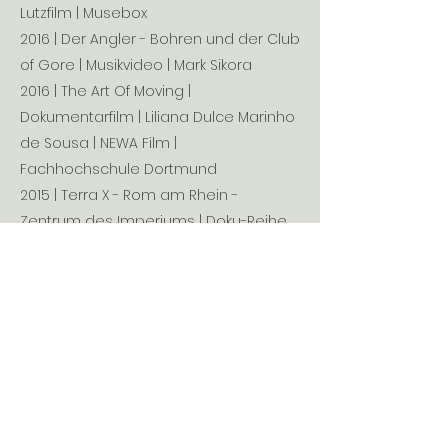
Lutzfilm | Musebox
2016 | Der Angler - Bohren und der Club
of Gore | Musikvideo | Mark Sikora
2016 | The Art Of Moving |
Dokumentarfilm | Liliana Dulce Marinho
de Sousa | NEWA Film |
Fachhochschule Dortmund
2015 | Terra X - Rom am Rhein -
Zentrum des Imperiums | Doku-Reihe
TV | Christian Twente | Gruppe 5
Filmproduktion
2015 | In der Schwebe | Dokumentarfilm
| Miguel Müller-Frank | Hupe Film- und
Fernsehproduktion | ZDF
2014 | Hier und Heute - Von Amts
wegen | Doku-Reihe TV | Tina
Schimansky | WDR