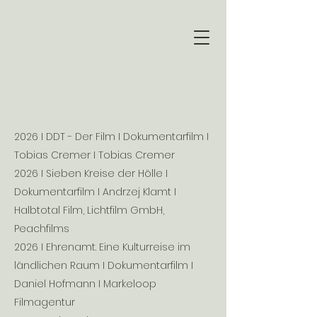
2026 I DDT - Der Film I Dokumentarfilm I
Tobias Cremer I Tobias Cremer
2026 I Sieben Kreise der Hölle I
Dokumentarfilm I Andrzej Klamt I
Halbtotal Film, Lichtfilm GmbH,
Peachfilms
2026 I Ehrenamt. Eine Kulturreise im
ländlichen Raum I Dokumentarfilm I
Daniel Hofmann I Markeloop
Filmagentur